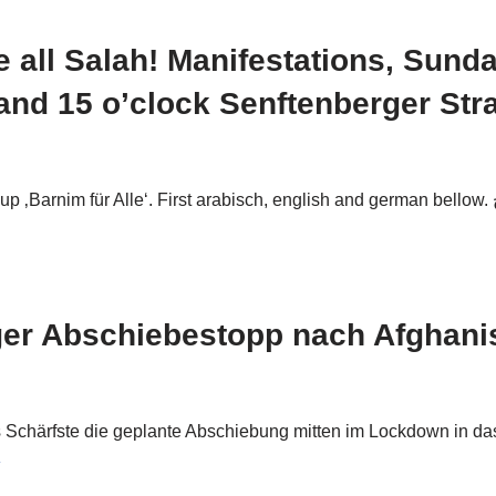
 all Salah! Manifestations, Sunday
and 15 o’clock Senftenberger Str
e‘. First arabisch, english and german bellow. ونداء من مجموعة بارنيم للجميعوفاة صلاح
iger Abschiebestopp nach Afghani
fs Schärfste die geplante Abschiebung mitten im Lockdown in da
»