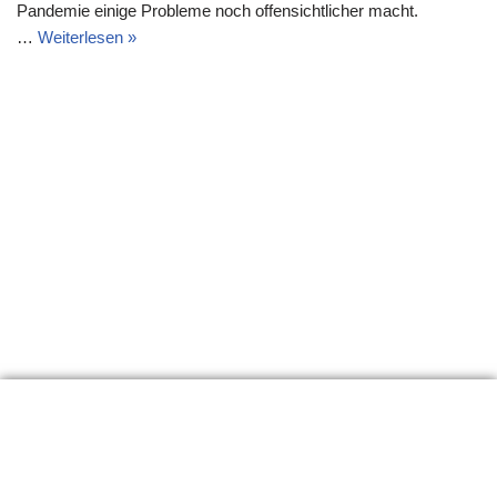
Pandemie einige Probleme noch offensichtlicher macht.
…
Weiterlesen »
Erklärung
Links
Material
Impressum
Seitenanfang
Neve
| Präsentiert von
WordPress