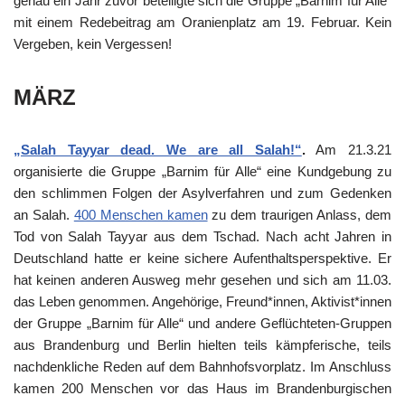
genau ein Jahr zuvor beteiligte sich die Gruppe „Barnim für Alle“
mit einem Redebeitrag am Oranienplatz am 19. Februar. Kein
Vergeben, kein Vergessen!
MÄRZ
„Salah Tayyar dead. We are all Salah!“
.
Am 21.3.21
organisierte die Gruppe „Barnim für Alle“ eine Kundgebung zu
den schlimmen Folgen der Asylverfahren und zum Gedenken
an Salah.
400 Menschen kamen
zu dem traurigen Anlass, dem
Tod von Salah Tayyar aus dem Tschad. Nach acht Jahren in
Deutschland hatte er keine sichere Aufenthaltsperspektive. Er
hat keinen anderen Ausweg mehr gesehen und sich am 11.03.
das Leben genommen. Angehörige, Freund*innen, Aktivist*innen
der Gruppe „Barnim für Alle“ und andere Geflüchteten-Gruppen
aus Brandenburg und Berlin hielten teils kämpferische, teils
nachdenkliche Reden auf dem Bahnhofsvorplatz. Im Anschluss
kamen 200 Menschen vor das Haus im Brandenburgischen