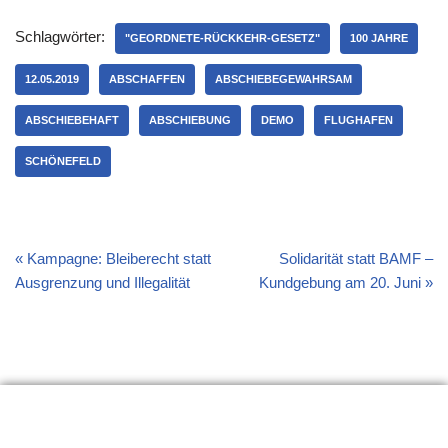
Schlagwörter:
"GEORDNETE-RÜCKKEHR-GESETZ"
100 JAHRE
12.05.2019
ABSCHAFFEN
ABSCHIEBEGEWAHRSAM
ABSCHIEBEHAFT
ABSCHIEBUNG
DEMO
FLUGHAFEN
SCHÖNEFELD
Kampagne: Bleiberecht statt
Solidarität statt BAMF –
Ausgrenzung und Illegalität
Kundgebung am 20. Juni
Erklärung
Links
Material
Impressum
Seitenanfang