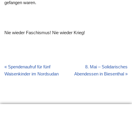
gefangen waren.
Nie wieder Faschismus! Nie wieder Krieg!
Spendenaufruf für fünf
8. Mai – Solidarisches
Waisenkinder im Nordsudan
Abendessen in Biesenthal
Erklärung
Links
Material
Impressum
Seitenanfang
Neve
| Präsentiert von
WordPress