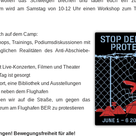
Wir wollen das Schweigen brechen und laden euch ein z
nim wird am Samstag von 10-12 Uhr einen Workshop zum T
ch auf dem Camp:
ops, Trainings, Podiumsdiskussionen mit
lichen Realitäten des Anti-Abschiebe-
Live-Konzerten, Filmen und Theater
Tag ist gesorgt
t, eine Bibliothek und Ausstellungen
t neben dem Flughafen
n wir auf die Straße, um gegen das
rum am Flughafen BER zu protestieren
gen! Bewegungsfreiheit für alle!