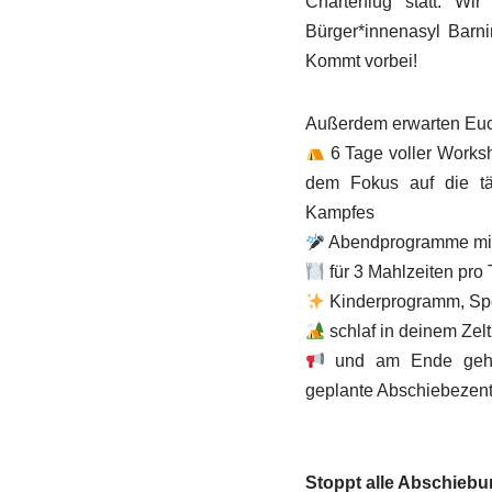
Charterflug statt. 
Bürger*innenasyl Bar
Kommt vorbei!
Außerdem erwarten Eu
6 Tage voller Worksh
dem Fokus auf die täg
Kampfes
Abendprogramme mit 
für 3 Mahlzeiten pro 
Kinderprogramm, Spor
schlaf in deinem Zel
und am Ende gehe
geplante Abschiebezent
Stoppt alle Abschiebun